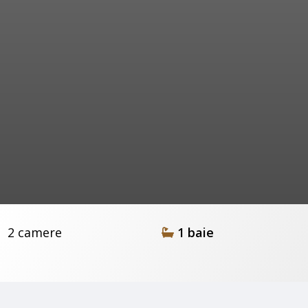
Suprafață
Compartimentare
Etaj
An construcție
2 camere
1 baie