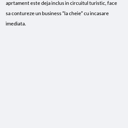
aprtament este deja inclus in circuitul turistic, face
sa contureze un business “la cheie” cu incasare
imediata.
Utilitati generale: Curent, Apa, Canalizare,
Gaz
Sistem incalzire: Centrala proprie
Climatizare: Aer conditionat