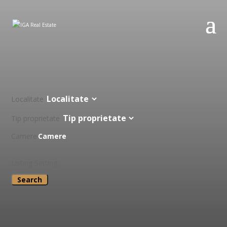
Beneficiezi de comision zero la achiziționarea oricărei
proprietăți din website.
Localitate
Tip proprietate
Camere
Listing Setting